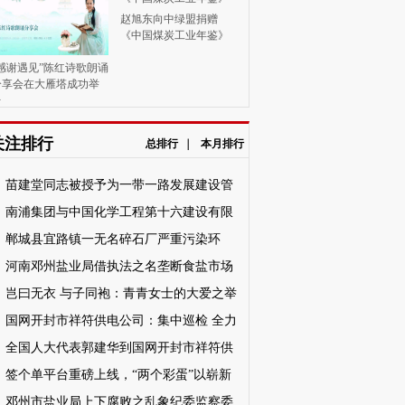
赵旭东向中绿盟捐赠
《中国煤炭工业年鉴》
“感谢遇见”陈红诗歌朗诵
分享会在大雁塔成功举
办
关注排行
总排行
｜
本月排行
苗建堂同志被授予为一带一路发展建设管
工作委员会执行主
南浦集团与中国化学工程第十六建设有限
司举行合作交流会座谈会
郸城县宜路镇一无名碎石厂严重污染环
，是谁在为该企业“保驾护航”？
河南邓州盐业局借执法之名垄断食盐市场
来监管？
岂曰无衣 与子同袍：青青女士的大爱之举
国网开封市祥符供电公司：集中巡检 全力
航线路可靠运行
全国人大代表郭建华到国网开封市祥符供
公司交流学习党的二十大精神体会
签个单平台重磅上线，“两个彩蛋”以崭新
力赋能百业
邓州市盐业局上下腐败之乱象纪委监察委