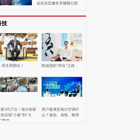
会议决定健全关键核心技
术攻关新型举国体制；出席中央军委晋升上将军衔
仪式颁发命令状；新冠肺炎疫情发生以来首次出
...
[详细]
科技
 原生周期论 》
陈福强的“和合”之路
一家3代37台！海尔智家
用户最满意海尔空调什
科技实现“小家”到“大
么？速热、省电、耐用
家”蝶变