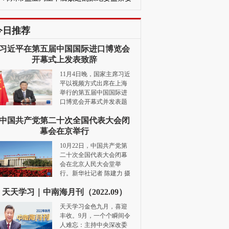
管管了！
今日推荐
习近平在第五届中国国际进口博览会
开幕式上发表致辞
11月4日晚，国家主席习近
平以视频方式出席在上海
举行的第五届中国国际进
口博览会开幕式并发表题
为《共创开放繁荣的美好未来》的致辞。新华社记
中国共产党第二十次全国代表大会闭
者 李学仁 摄
[详细]
幕会在京举行
10月22日，中国共产党第
二十次全国代表大会闭幕
会在北京人民大会堂举
行。新华社记者 陈建力 摄
详细]
天天学习｜中南海月刊（2022.09）
天天学习金色九月，喜迎
丰收。9月，一个个瞬间令
人难忘：主持中央深改委