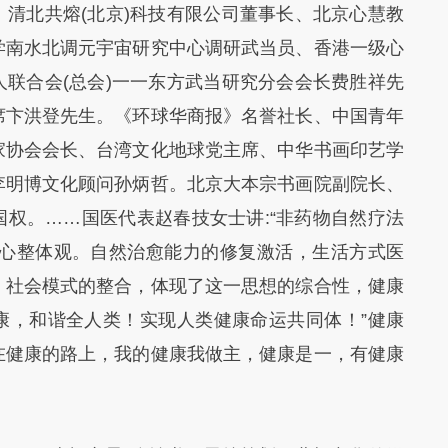
清北共熔(北京)科技有限公司董事长、北京心慧教
学南水北调元宇宙研究中心调研武当员、香港一级心
联合会(总会)一一东方武当研究分会会长费胜祥先
席卞洪登先生。《环球华商报》名誉社长、中国青年
家协会会长、台湾文化地球党主席、中华书画印艺学
李明博文化顾问孙炳哲。北京大本宗书画院副院长、
权。……国医代表赵春技女士讲:“非药物自然疗法
身心整体观。自然治愈能力的修复激活，生活方式医
、社会模式的整合，体现了这一思想的综合性，健康
康，和谐全人类！实现人类健康命运共同体！”健康
在健康的路上，我的健康我做主，健康是一，有健康