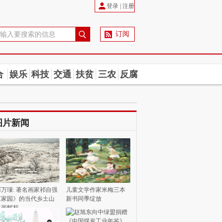
登录
|
注册
订阅
合
娱乐
科技
交通
扶贫
三农
反腐
图片新闻
彭万璅: 著名画家祁自强
儿童文学作家米梅三本
《家园》的当代乡土山
新书同季绽放
水画解析