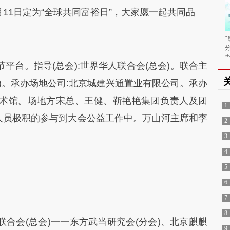
11日定为“全球共同富裕日”，大家愿一起共同品
平台。指导(总会):世界华人联合会(总会)。联合主
国)。承办场地公司:北京城建兴通置业有限公司。承办
艺术馆。场地方宋总、王健、靳艳艳集团负责人及团
1
人员极积的参与到大会公益工作中。万山河主席和李
理
2
。
公
3
境
4
谁
5
6
护
7
电
8
联合会(总会)一一东方武当研究会(分会)、北京麒麒
活
9